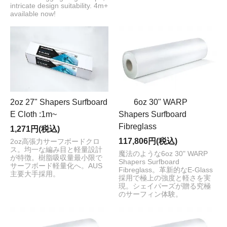
intricate design suitability. 4m+
available now!
2oz 27" Shapers Surfboard
6oz 30" WARP
E Cloth :1m~
Shapers Surfboard
Fibreglass
1,271円(税込)
117,806円(税込)
2oz高張力サーフボードクロ
ス。均一な編み目と軽量設計
魔法のような6oz 30" WARP
が特徴。樹脂吸収量最小限で
Shapers Surfboard
サーフボード軽量化へ。AUS
Fibreglass。革新的なE-Glass
主要大手採用。
採用で極上の強度と軽さを実
現。シェイパーズが贈る究極
のサーフィン体験。