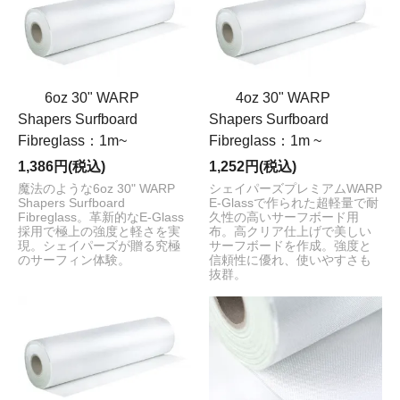
6oz 30" WARP
4oz 30" WARP
Shapers Surfboard
Shapers Surfboard
Fibreglass：1m~
Fibreglass：1m ~
1,386円(税込)
1,252円(税込)
魔法のような6oz 30" WARP
シェイパーズプレミアムWARP
Shapers Surfboard
E-Glassで作られた超軽量で耐
Fibreglass。革新的なE-Glass
久性の高いサーフボード用
採用で極上の強度と軽さを実
布。高クリア仕上げで美しい
現。シェイパーズが贈る究極
サーフボードを作成。強度と
のサーフィン体験。
信頼性に優れ、使いやすさも
抜群。