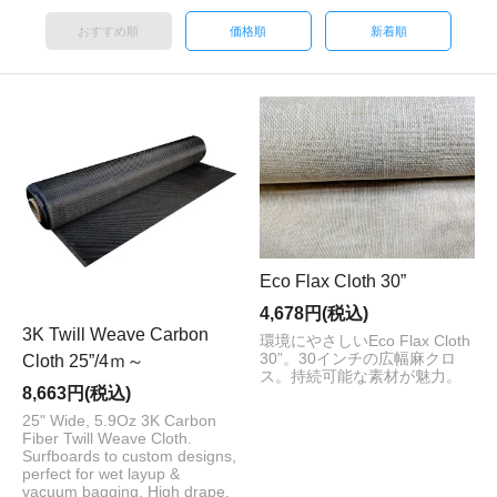
おすすめ順
価格順
新着順
Eco Flax Cloth 30”
4,678円(税込)
3K Twill Weave Carbon
環境にやさしいEco Flax Cloth
30”。30インチの広幅麻クロ
Cloth 25”/4ｍ～
ス。持続可能な素材が魅力。
8,663円(税込)
25" Wide, 5.9Oz 3K Carbon
Fiber Twill Weave Cloth.
Surfboards to custom designs,
perfect for wet layup &
vacuum bagging. High drape,