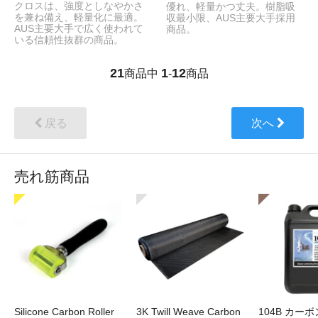
クロスは、強度としなやかさ
優れ、軽量かつ丈夫。樹脂吸
を兼ね備え、軽量化に最適。
収最小限、AUS主要大手採用
AUS主要大手で広く使われて
商品。
いる信頼性抜群の商品。
21
1
12
商品中
-
商品
戻る
次へ
売れ筋商品
Silicone Carbon Roller
3K Twill Weave Carbon
104B カー