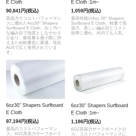
E Cloth
E Cloth :1m~
90,841円(税込)
1,059円(税込)
高張力でコストパフォーマン
最高性能の4oz 30" Shapers
スに優れた4oz30" Shapers
Surfboard E Cloth。軽量で高
Surfboard E Cloth。白く均一
張力、美しい編み目とコスト
な編み目で強度としなやかさ
効率に優れ、AUSでも人気。
があり、吸収量を最小限に抑
えるため軽量化に最適。現在
AUSで広く使用されていま
す。
6oz30" Shapers Surfboard
6oz30" Shapers Surfboard
E Cloth
E Cloth :1m~
97,194円(税込)
1,186円(税込)
最高のコストパフォーマン
6OZ高張力サーフボードクロ
ス。6OZ高張力サーフボード
ス。コストパフォーマンスに