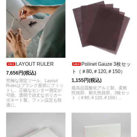
LAYOUT RULER
Polinet Gauze 3枚セッ
ト（＃80,＃120,＃150）
7,656円(税込)
1,155円(税込)
究極な測定ツール、Layout
Rulerはブランク形状にフィッ
最高品質酸化アルミ製。柔軟
トし、正確なセンター測定が
性抜群。耐久性抜群。3枚セッ
可能。透明で頑丈なポリカー
ト（＃80,＃120,＃150）。
ボネート製。フィン設定も快
適に。