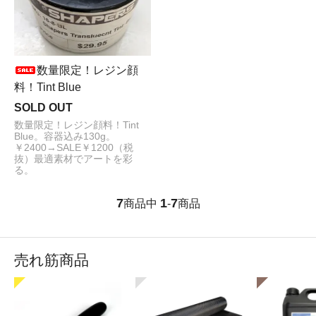
数量限定！レジン顔
料！Tint Blue
SOLD OUT
数量限定！レジン顔料！Tint
Blue。容器込み130g。
￥2400→SALE￥1200（税
抜）最適素材でアートを彩
る。
7
1
7
商品中
-
商品
売れ筋商品