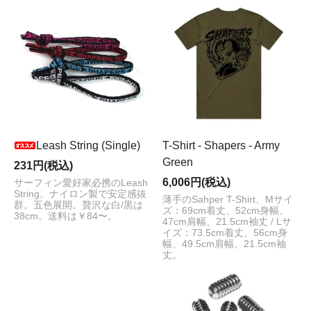
Leash String (Single)
T-Shirt - Shapers - Army
Green
231円(税込)
6,006円(税込)
サーフィン愛好家必携のLeash
String。ナイロン製で安定感抜
薄手のSahper T-Shirt、Mサイ
群。五色展開。贅沢な白/黒は
ズ：69cm着丈、52cm身幅、
38cm。送料は￥84〜。
47cm肩幅、21.5cm袖丈 / Lサ
イズ：73.5cm着丈、56cm身
幅、49.5cm肩幅、21.5cm袖
丈。