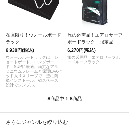
在庫限り！ウォールボード
旅の必需品！エアロサーフ
ラック
ボードラック 限定品
6,930円(税込)
6,270円(税込)
ウォールボードラックは、シ
旅の必需品 エアロサーフボ
ョートボード、ロングボー
ードルーフラック
ド、SUPに最適。頑丈なアル
ミニウムフレームと保護EVAパ
ッド入りスリーブで、壁に簡
単インストール。省スペース
設計でシンプル。
8
1
8
商品中
-
商品
さらにジャンルを絞り込む