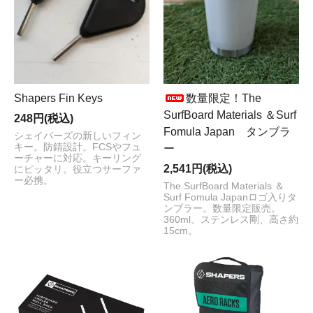
Shapers Fin Keys
数量限定！The
SurfBoard Materials ＆Surf
248円(税込)
Fomula Japan タンブラ
シェイパーズの新しいフィン
キー。防錆設計。FCSやフュ
ー
ーチャーに対応。キーリング
2,541円(税込)
にピッタリ。役立つサーファ
ー必携。
The SurfBoard Materials ＆
Surf Fomula Japanロゴ入りタ
ンブラー。数量限定販売。
360ml、ステンレス剛、高さ約
15cm。